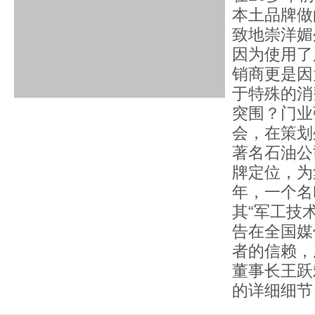
本土品牌做
致地崇洋媚
因为使用了
销商更是因
于特殊的消
突围？门业
会，在策划
著名石油公
牌定位，为
年，一个名
其“军工技
告在全国媒
者的信赖，
董事长王跃
的详细细节