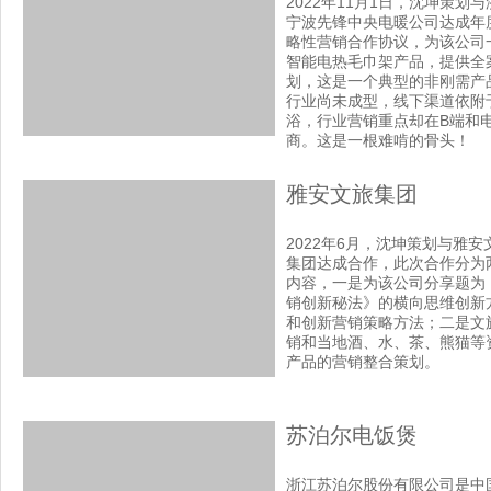
2022年11月1日，沈坤策划与
宁波先锋中央电暖公司达成年
略性营销合作协议，为该公司
智能电热毛巾架产品，提供全
划，这是一个典型的非刚需产
行业尚未成型，线下渠道依附
浴，行业营销重点却在B端和
商。这是一根难啃的骨头！
雅安文旅集团
2022年6月，沈坤策划与雅安
集团达成合作，此次合作分为
内容，一是为该公司分享题为
销创新秘法》的横向思维创新
和创新营销策略方法；二是文
销和当地酒、水、茶、熊猫等
产品的营销整合策划。
苏泊尔电饭煲
浙江苏泊尔股份有限公司是中