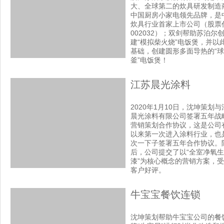
大、全球第二的炊具研发制造
中国厨房小家电领先品牌，是
炊具行业首家上市公司（股票
002032）；双剑帮助苏泊尔
建“模拟柴火烧”电饭煲，并以
基础，创建圆形多面导热的“球
釜”电饭煲！
江苏晨光涂料
2020年1月10日，沈坤策划与
晨光涂料有限公司签署五年战
营销策划合作协议，这是公司
以来第一次进入涂料行业，也
次一下子签署五年合作协议。
后，公司提交了以“全室净氧生
漆”为核心概念的营销方案，
客户好评。
牛宝宝餐饮连锁
沈坤策划帮助牛宝宝公司的餐