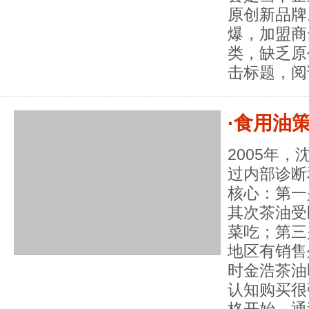
原创新品牌
爆，加盟商
类，缺乏原
击标题，阅
·食用油
2005年
过内部诊断
核心：第一
其次茶油受
菜吃；第三
地区有销售
时金浩茶油
认知购买很
格开始，通