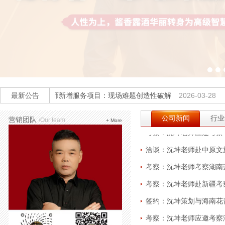
签约：启动乡村振兴之五
评价：魔鬼营销人沈坤的
评价：擅长以小博大、以
考察：沈坤老师应邀考察
考察：沈坤老师应邀考察
最新公告
沈坤老师新增服务项目：现场难题创造性破解
2026-03-28
祝贺：沈坤老师自媒体粉
公司新闻
行业
考察：沈坤老师应邀考察
营销团队
/Our team
+ More
洽谈：沈坤老师赴中原文
考察：沈坤老师考察湖南
考察：沈坤老师赴新疆考
签约：沈坤策划与海南花
考察：沈坤老师应邀考察
授课：沈坤老师应邀为深