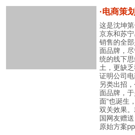
·电商策
这是沈坤第
京东和苏宁
销售的全部
面品牌，尽
统的线下思
土，更缺乏
证明公司电
另类出招，
面品牌，于
面”也诞生
双关效果。
国网友赠送
原始方案p