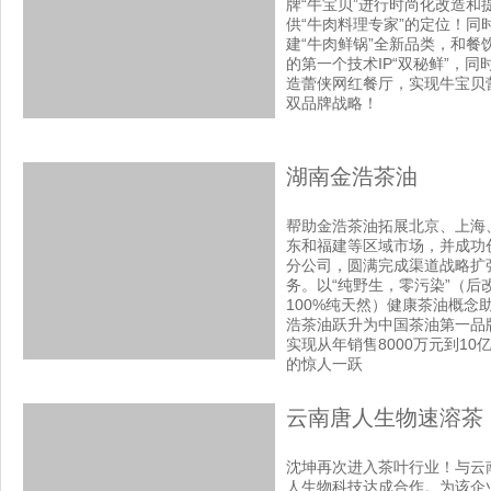
牌“牛宝贝”进行时尚化改造和
供“牛肉料理专家”的定位！同
建“牛肉鲜锅”全新品类，和餐
的第一个技术IP“双秘鲜”，同
造蕾侠网红餐厅，实现牛宝贝
双品牌战略！
湖南金浩茶油
帮助金浩茶油拓展北京、上海
东和福建等区域市场，并成功
分公司，圆满完成渠道战略扩
务。以“纯野生，零污染”（后
100%纯天然）健康茶油概念
浩茶油跃升为中国茶油第一品
实现从年销售8000万元到10
的惊人一跃
云南唐人生物速溶茶
沈坤再次进入茶叶行业！与云
人生物科技达成合作。为该企