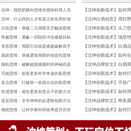
【沈坤创新战术】如何
沈坤：我想把横向思维传授给科研人员
【沈坤白酒创意】用狂
沈坤：什么样的人才有真正的实用价值
【沈坤创新战术】尖刀
出轨思维：突破二元局限无尽畅游思维
【沈坤创新战术】场景
终极思维：屏蔽一切阻碍冲击难题目标
【沈坤创新战术】白酒
变形思维：驾驭它你就是难题破解高手
【沈坤创新战术】如何
跳跃思维：突破逻辑局限的创造性思维
【沈坤品牌软文】白酒黑
随机思维：破解超级难题时的神秘武器
【沈坤创新战术】如何
可能思维：创造更多科学奇迹的新思维
【沈坤创新战术】不投
多边思维：打破单一多路出击的新思维
【沈坤创新战术】如何
前进思维：诞生更多创意点子的新方法
【沈坤品牌软文】商务
逆反思维：非常神奇的反逻辑创新方法
【沈坤创新战术】如何
偶然思维：让科学家科研效率提升百倍