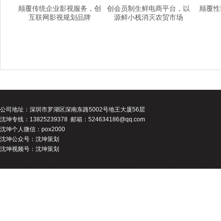
颠覆传统企业影视服务，创
创会员制生鲜电商平台，以
颠覆性
互联网影视规划品牌
源鲜小栈消灭农贸市场
公司地址：
深圳市罗湖区深南东路5002号地王大厦56层
沈坤专线：13825239378 邮箱：524634186@qq.com
沈坤个人微信：pox2000
沈坤公众号：沈坤策划
沈坤视频号：沈坤策划