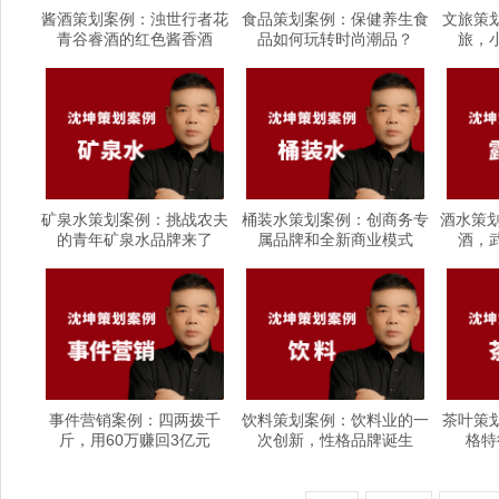
酱酒策划案例：浊世行者花
食品策划案例：保健养生食
文旅策
青谷睿酒的红色酱香酒
品如何玩转时尚潮品？
旅，
矿泉水策划案例：挑战农夫
桶装水策划案例：创商务专
酒水策划
的青年矿泉水品牌来了
属品牌和全新商业模式
酒，
事件营销案例：四两拨千
饮料策划案例：饮料业的一
茶叶策
斤，用60万赚回3亿元
次创新，性格品牌诞生
格特