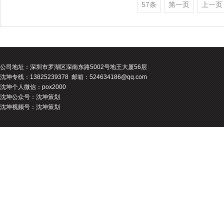
57条
第一页
上一页
公司地址：
深圳市罗湖区深南东路5002号地王大厦56层
沈坤专线：13825239378 邮箱：524634186@qq.com
沈坤个人微信：pox2000
沈坤公众号：沈坤策划
沈坤视频号：沈坤策划