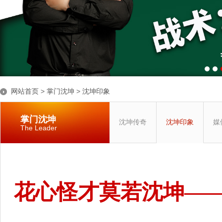
网站首页
>
掌门沈坤
>
沈坤印象
掌门沈坤
沈坤传奇
沈坤印象
媒
The Leader
花心怪才莫若沈坤—